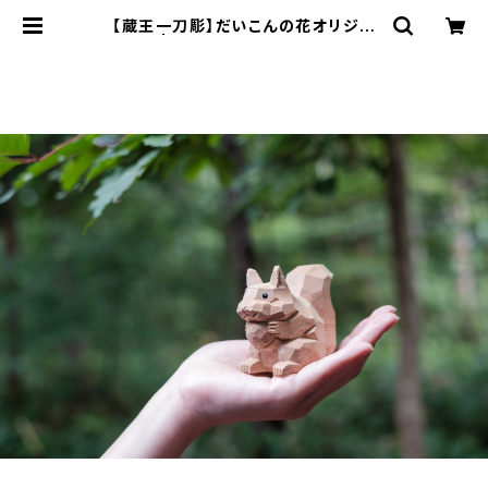
【蔵王一刀彫】だいこんの花オリジナ
ルリス | 温泉山荘だいこんの花 Onli
ne Store - Mikke