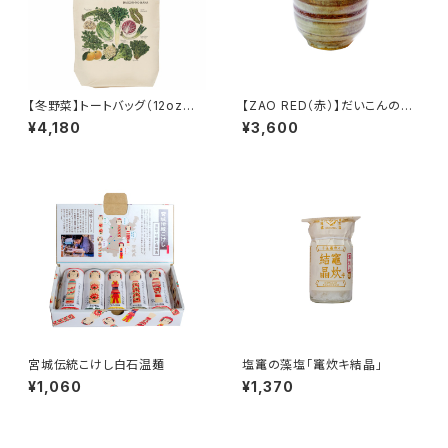
【冬野菜】トートバッグ（12ozキャ
【ZAO RED（赤）】だいこんの花
ンバスMサイズ）
オリジナル 湯呑
¥4,180
¥3,600
宮城伝統こけし白石温麺
塩竃の藻塩「竃炊キ結晶」
¥1,060
¥1,370